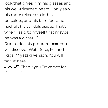
look that gives him his glasses and 
his well-trimmed beard. I only saw 
his more relaxed side, his 
bracelets, and his bare feet... he 
had left his sandals aside... That's 
when I said to myself that maybe 
he was a writer. ..”
Run to do this program! ➡️➡️ You 
will discover Wabi-Sabi, Ma and 
Ikigaï Miyazaki version. You will 
find it here
🙏🏻🙏🏻 Thank you Traverses for 
this great program!
family friendly
en famille
family time
activités enfants
children activities
kid friendly