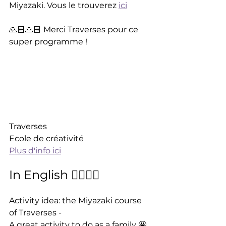
Miyazaki. Vous le trouverez 
ici
🙏🏻🙏🏻 Merci Traverses pour ce 
super programme !
Traverses
Ecole de créativité
Plus d'info ici
In English 💂‍♂️💂‍♂️
Activity idea: the Miyazaki course 
of Traverses - 
A great activity to do as a family 🤩