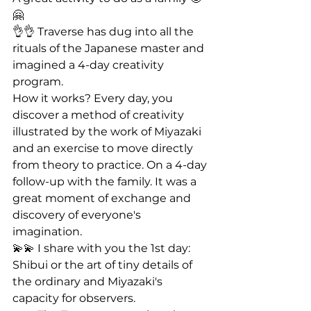
🤗
👌👌 Traverse has dug into all the 
rituals of the Japanese master and 
imagined a 4-day creativity 
program.
How it works? Every day, you 
discover a method of creativity 
illustrated by the work of Miyazaki 
and an exercise to move directly 
from theory to practice. On a 4-day 
follow-up with the family. It was a 
great moment of exchange and 
discovery of everyone's 
imagination.
💫💫 I share with you the 1st day: 
Shibui or the art of tiny details of 
the ordinary and Miyazaki's 
capacity for observers.