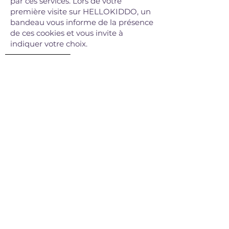
par ces services. Lors de votre
première visite sur HELLOKIDDO, un
bandeau vous informe de la présence
de ces cookies et vous invite à
indiquer votre choix.
HelloLetter
Pour partager avec vous nos
inspirations, nos idées d'activités
culturelles pour les familles, nos
nouveautés...
Promis, on gardera votre adresse juste
pour nous !
Email
Prénom